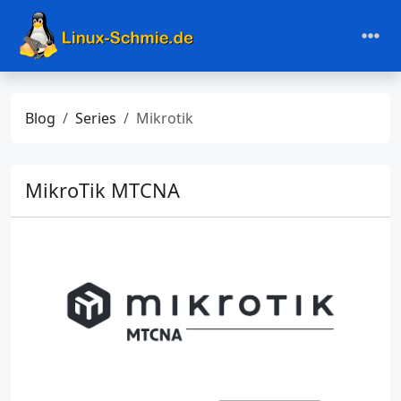
Blog
Series
Mikrotik
MikroTik MTCNA